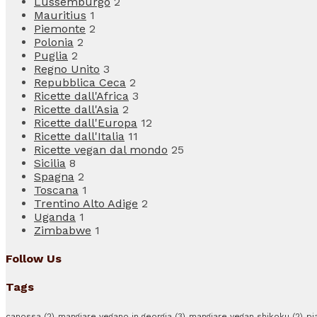
Lussemburgo
2
Mauritius
1
Piemonte
2
Polonia
2
Puglia
2
Regno Unito
3
Repubblica Ceca
2
Ricette dall'Africa
3
Ricette dall'Asia
2
Ricette dall'Europa
12
Ricette dall'Italia
11
Ricette vegan dal mondo
25
Sicilia
8
Spagna
2
Toscana
1
Trentino Alto Adige
2
Uganda
1
Zimbabwe
1
Follow Us
Tags
canossa
(2)
mangiare vegano in georgia
(3)
mangiare vegan shikoku
(2)
pi