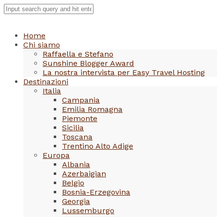
Home
Chi siamo
Raffaella e Stefano
Sunshine Blogger Award
La nostra intervista per Easy Travel Hosting
Destinazioni
Italia
Campania
Emilia Romagna
Piemonte
Sicilia
Toscana
Trentino Alto Adige
Europa
Albania
Azerbaigian
Belgio
Bosnia-Erzegovina
Georgia
Lussemburgo