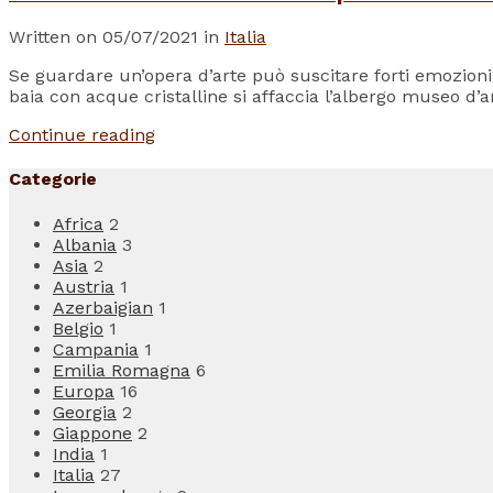
Written on 05/07/2021 in
Italia
Se guardare un’opera d’arte può suscitare forti emozioni
baia con acque cristalline si affaccia l’albergo museo d’
Continue reading
Categorie
Africa
2
Albania
3
Asia
2
Austria
1
Azerbaigian
1
Belgio
1
Campania
1
Emilia Romagna
6
Europa
16
Georgia
2
Giappone
2
India
1
Italia
27