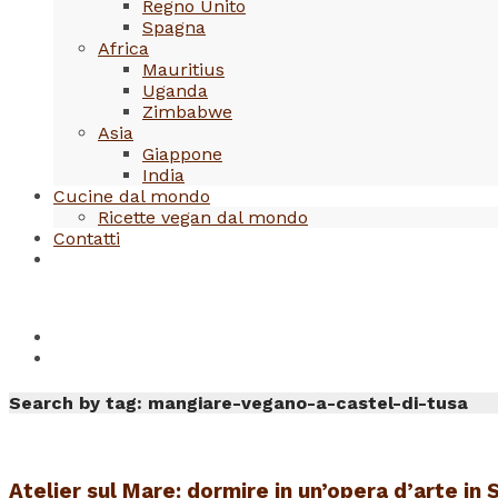
Regno Unito
Spagna
Africa
Mauritius
Uganda
Zimbabwe
Asia
Giappone
India
Cucine dal mondo
Ricette vegan dal mondo
Contatti
Search by tag: mangiare-vegano-a-castel-di-tusa
Atelier sul Mare: dormire in un’opera d’arte in S