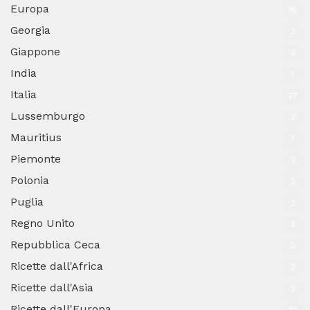
Europa
16
Georgia
2
Giappone
2
India
1
Italia
27
Lussemburgo
2
Mauritius
1
Piemonte
2
Polonia
2
Puglia
2
Regno Unito
3
Repubblica Ceca
2
Ricette dall'Africa
3
Ricette dall'Asia
2
Ricette dall'Europa