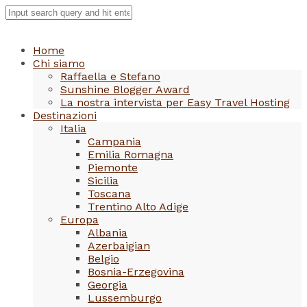
Home
Chi siamo
Raffaella e Stefano
Sunshine Blogger Award
La nostra intervista per Easy Travel Hosting
Destinazioni
Italia
Campania
Emilia Romagna
Piemonte
Sicilia
Toscana
Trentino Alto Adige
Europa
Albania
Azerbaigian
Belgio
Bosnia-Erzegovina
Georgia
Lussemburgo