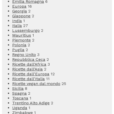
Emilia Romagna
6
Europa
16
Georgia
2
Giappone
2
India
1
Italia
27
Lussemburgo
2
Mauritius
1
Piemonte
2
Polonia
2
Puglia
2
Regno Unito
3
Repubblica Ceca
2
Ricette dall'Africa
3
Ricette dall'Asia
2
Ricette dall'Europa
12
Ricette dall'Italia
11
Ricette vegan dal mondo
25
Sicilia
8
Spagna
2
Toscana
1
Trentino Alto Adige
2
Uganda
1
Zimbabwe
1