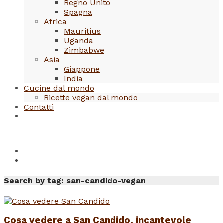
Regno Unito
Spagna
Africa
Mauritius
Uganda
Zimbabwe
Asia
Giappone
India
Cucine dal mondo
Ricette vegan dal mondo
Contatti
Search by tag: san-candido-vegan
Cosa vedere a San Candido, incantevole