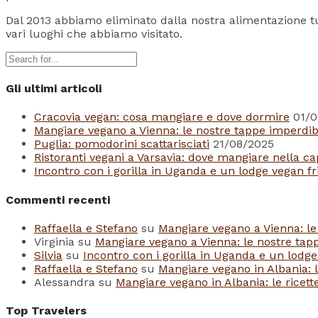
Dal 2013 abbiamo eliminato dalla nostra alimentazione tu
vari luoghi che abbiamo visitato.
Gli ultimi articoli
Cracovia vegan: cosa mangiare e dove dormire
01/0
Mangiare vegano a Vienna: le nostre tappe imperdibi
Puglia: pomodorini scattarisciati
21/08/2025
Ristoranti vegani a Varsavia: dove mangiare nella ca
Incontro con i gorilla in Uganda e un lodge vegan fr
Commenti recenti
Raffaella e Stefano
su
Mangiare vegano a Vienna: le
Virginia
su
Mangiare vegano a Vienna: le nostre tapp
Silvia
su
Incontro con i gorilla in Uganda e un lodge
Raffaella e Stefano
su
Mangiare vegano in Albania: l
Alessandra
su
Mangiare vegano in Albania: le ricett
Top Travelers