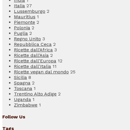
India
1
Italia
27
Lussemburgo
2
Mauritius
1
Piemonte
2
Polonia
2
Puglia
2
Regno Unito
3
Repubblica Ceca
2
Ricette dall'Africa
3
Ricette dall'Asia
2
Ricette dall'Europa
12
Ricette dall'Italia
11
Ricette vegan dal mondo
25
Sicilia
8
Spagna
2
Toscana
1
Trentino Alto Adige
2
Uganda
1
Zimbabwe
1
Follow Us
Tags