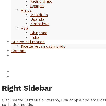
Regno Unito
Spagna
Africa
Mauritius
Uganda
Zimbabwe
Asia
Giappone
India
Cucine dal mondo
Ricette vegan dal mondo
Contatti
Right Sidebar
Ciao! Siamo Raffaella e Stefano, una coppia che ama viagg
parte del mondo.