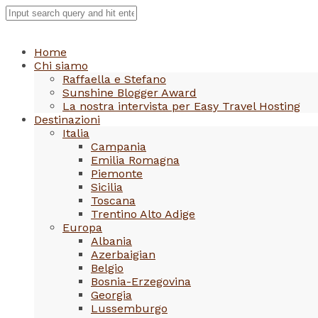
Home
Chi siamo
Raffaella e Stefano
Sunshine Blogger Award
La nostra intervista per Easy Travel Hosting
Destinazioni
Italia
Campania
Emilia Romagna
Piemonte
Sicilia
Toscana
Trentino Alto Adige
Europa
Albania
Azerbaigian
Belgio
Bosnia-Erzegovina
Georgia
Lussemburgo