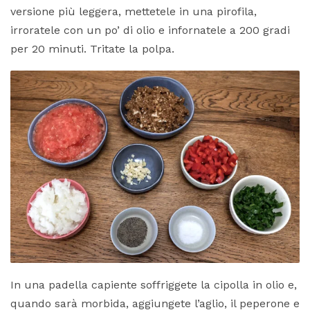
versione più leggera, mettetele in una pirofila,
irroratele con un po’ di olio e infornatele a 200 gradi
per 20 minuti. Tritate la polpa.
In una padella capiente soffriggete la cipolla in olio e,
quando sarà morbida, aggiungete l’aglio, il peperone e