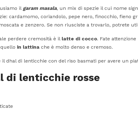
 usiamo il
garam masala
, un mix di spezie il cui nome signi
ie: cardamomo, coriandolo, pepe nero, finocchio, fieno gre
moscata e zenzero. Se non riusciste a trovarlo, potrete util
le perdere cremosità è il
latte di cocco
. Fate attenzione
e quello
in lattina
che è molto denso e cremoso.
l dhal di lenticchie con del riso basmati per avere un pia
l di lenticchie rosse
ticate