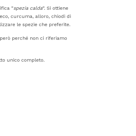
fica “
spezia calda
“. Si ottiene
co, curcuma, alloro, chiodi di
izzare le spezie che preferite.
 però perché non ci riferiamo
tto unico completo.