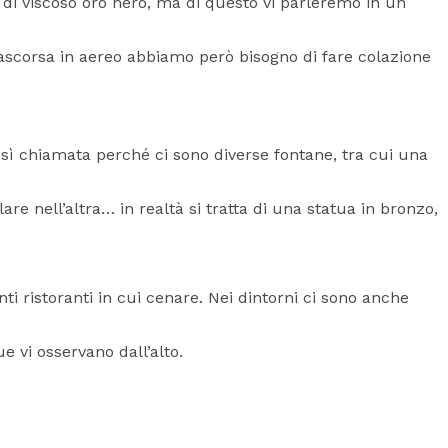
e di viscoso oro nero, ma di questo vi parleremo in un
 trascorsa in aereo abbiamo però bisogno di fare colazione
osì chiamata perché ci sono diverse fontane, tra cui una
re nell’altra… in realtà si tratta di una statua in bronzo,
ti ristoranti in cui cenare. Nei dintorni ci sono anche
e vi osservano dall’alto.