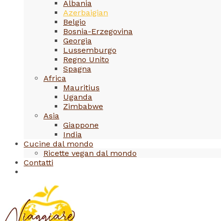
Albania
Azerbaigian
Belgio
Bosnia-Erzegovina
Georgia
Lussemburgo
Regno Unito
Spagna
Africa
Mauritius
Uganda
Zimbabwe
Asia
Giappone
India
Cucine dal mondo
Ricette vegan dal mondo
Contatti