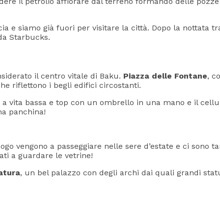
dere il petrolio affiorare dal terreno formando delle pozz
cia e siamo già fuori per visitare la città. Dopo la nottata
da Starbucks.
siderato il centro vitale di Baku.
Piazza delle Fontane
, c
 riflettono i begli edifici circostanti.
 a vita bassa e top con un ombrello in una mano e il cellula
na panchina!
uogo vengono a passeggiare nelle sere d’estate e ci sono tan
ti a guardare le vetrine!
atura
, un bel palazzo con degli archi dai quali grandi statu