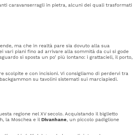
nti caravanserragli in pietra, alcuni dei quali trasformati
ggende, ma che in realtà pare sia dovuto alla sua
ei vari piani fino ad arrivare alla sommità da cui si gode
uardo si sposta un po’ più lontano: i grattacieli, il porto,
e scolpite e con incisioni. Vi consigliamo di perdervi tra
a backgammon su tavolini sistemati sui marciapiedi.
esta regione nel XV secolo. Acquistando il biglietto
h, la Moschea e il
Divanhane
, un piccolo padiglione