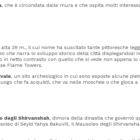
a
, che è circondata dalle mura e che ospita molti interessa
, alta 29 m., il cui nome ha suscitato tante pittoresche le
eo che narra lo sviluppo storico della città dispiegandosi n
o in netto contrasto con quello che si vede non appena lo sg
amose Flame Towers.
vale
, un sito archeologico in cui sono esposte alcune pietr
l luogo che fa acquisti, che va nelle moschee o che gioca 
o degli Shirvanshah
, dimora della dinastia che governò qu
soleo di Seyid Yahya Bakuviil, il Mausoleo degli Shirvansha