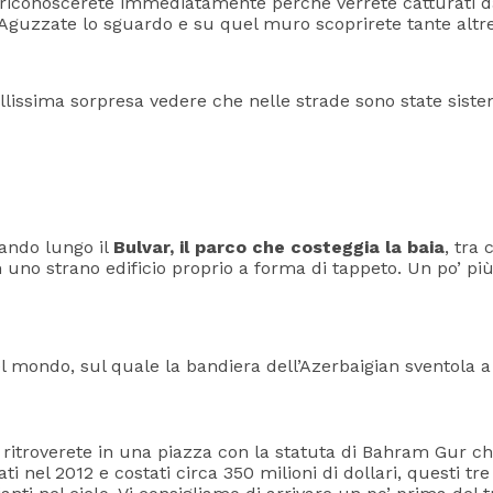
 riconoscerete immediatamente perché verrete catturati dag
 Aguzzate lo sguardo e su quel muro scoprirete tante altre
ellissima sorpresa vedere che nelle strade sono state sis
ando lungo il
Bulvar, il parco che costeggia la baia
, tra
n uno strano edificio proprio a forma di tappeto. Un po’ pi
l mondo, sul quale la bandiera dell’Azerbaigian sventola a
i ritroverete in una piazza con la statuta di Bahram Gur c
ti nel 2012 e costati circa 350 milioni di dollari, questi tre 