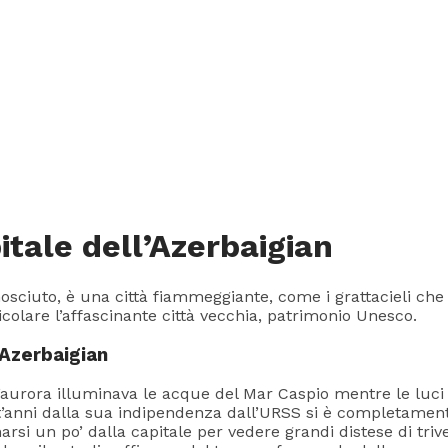
tale dell’Azerbaigian
sciuto, è una città fiammeggiante, come i grattacieli che ne
icolare l’affascinante città vecchia, patrimonio Unesco.
’Azerbaigian
’aurora illuminava le acque del Mar Caspio mentre le luci
nt’anni dalla sua indipendenza dall’URSS si è completament
anarsi un po’ dalla capitale per vedere grandi distese di tr