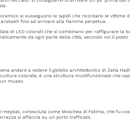
nti nel cielo. Vi consigliamo di arrivare un po’ prima del
ate.
ramico si susseguono le lapidi che ricordano le vittime de
 Karabakh fino ad arrivare alla fiamma perpetua.
iaia di LED colorati che si combinano per raffigurare la b
praticamente da ogni parte della città, secondo noi il posto
ena andare a vedere il gioiello architettonico di Zaha Hadi
sculture colorate, è una struttura multifunzionale che os
e un museo.
bi-Heybat, conosciuta come Moschea di Fatima, che fu costr
terrazza si affaccia su un porto trafficato.