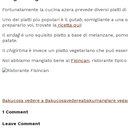
Fortunatamente la cucina azera prevede diversi piatti di 
Uno dei piatti più popolari è il
qutab
, somigliante a una s
prepararlo voi, trovate la
ricetta qui
!
Il
sırdağ
è uno squisito piatto a base di melanzane, pomod
patate.
Il
chigirtma
è invece un piatto vegetariano che può essere
Noi abbiamo mangiato bene al
Fisincan
, ristorante tipic
Baku
cosa vedere a Baku
cosavedereabaku
mangiare vega
1 Comment
Leave Comment