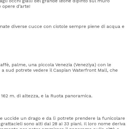
li occhi gialli del grande leone dipinto sul muro
 opere d’arte!
temate diverse cucce con ciotole sempre piene di acqua e
 caffè, palme, una piccola Venezia (Veneziya) con le
ù a sud potrete vedere il Caspian Waterfront Mall, che
 162 m. di altezza, e la Ruota panoramica.
he uccide un drago e da lì potrete prendere la funicolare
grattacieli sono alti dai 28 ai 33 piani. Il loro nome deriva