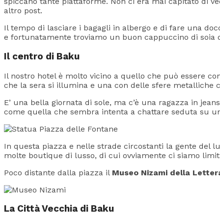
spiccano tante piattaforme. Non ci era mai capitato di ve
altro post.
Il tempo di lasciare i bagagli in albergo e di fare una doc
e fortunatamente troviamo un buon cappuccino di soia 
Il centro di Baku
Il nostro hotel è molto vicino a quello che può essere con
che la sera si illumina e una con delle sfere metalliche che
E’ una bella giornata di sole, ma c’è una ragazza in jeans
come quella che sembra intenta a chattare seduta su u
In questa piazza e nelle strade circostanti la gente del l
molte boutique di lusso, di cui ovviamente ci siamo limita
Poco distante dalla piazza il
Museo Nizami della Letter
La Città Vecchia di Baku