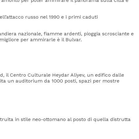
 tramonto per poter ammirare il panorama sulla città e
ll’attacco russo nel 1990 e i primi caduti
andiera nazionale, fiamme ardenti, pioggia scrosciante e
 migliore per ammirarle è il Bulvar.
d, il Centro Culturale Heydar Aliyev, un edifico dalle
pita un auditorium da 1000 posti, spazi per mostre
uita in stile neo-ottomano al posto di quella distrutta