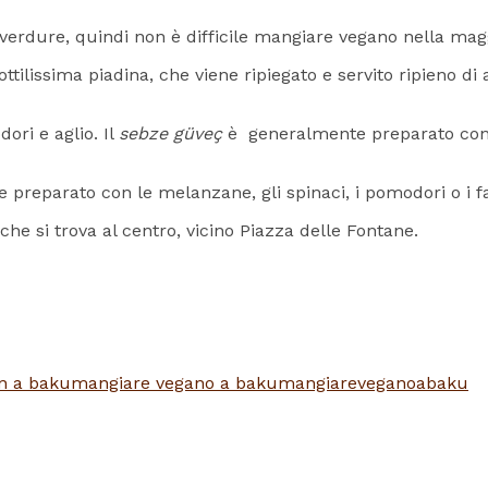
verdure, quindi non è difficile mangiare vegano nella maggi
ottilissima piadina, che viene ripiegato e servito ripieno di
ori e aglio. Il
sebze güveç
è
generalmente preparato con
 preparato con le melanzane, gli spinaci, i pomodori o i fa
o che si trova al centro, vicino Piazza delle Fontane.
n a baku
mangiare vegano a baku
mangiareveganoabaku