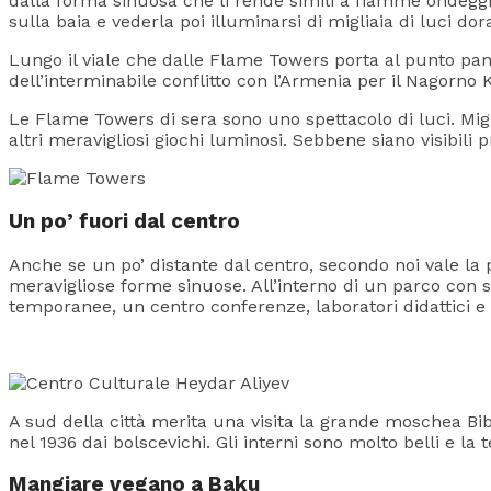
dalla forma sinuosa che li rende simili a fiamme ondeggia
sulla baia e vederla poi illuminarsi di migliaia di luci dor
Lungo il viale che dalle Flame Towers porta al punto pano
dell’interminabile conflitto con l’Armenia per il Nagorno
Le Flame Towers di sera sono uno spettacolo di luci. Migl
altri meravigliosi giochi luminosi. Sebbene siano visibili 
Un po’ fuori dal centro
Anche se un po’ distante dal centro, secondo noi vale la p
meravigliose forme sinuose. All’interno di un parco con 
temporanee, un centro conferenze, laboratori didattici 
A sud della città merita una visita la grande moschea Bi
nel 1936 dai bolscevichi. Gli interni sono molto belli e la 
Mangiare vegano a Baku