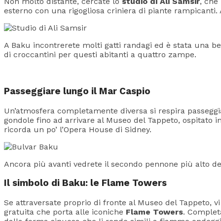
Non molto distante, cercate lo
studio di Ali Samsir
, che
esterno con una rigogliosa criniera di piante rampicanti.
A Baku incontrerete molti gatti randagi ed è stata una b
di croccantini per questi abitanti a quattro zampe.
Passeggiare lungo il Mar Caspio
Un’atmosfera completamente diversa si respira passeggi
gondole fino ad arrivare al Museo del Tappeto, ospitato i
ricorda un po’ l’Opera House di Sidney.
Ancora più avanti vedrete il secondo pennone più alto de
Il simbolo di Baku: le Flame Towers
Se attraversate proprio di fronte al Museo del Tappeto, v
gratuita che porta alle iconiche
Flame Towers
. Completa