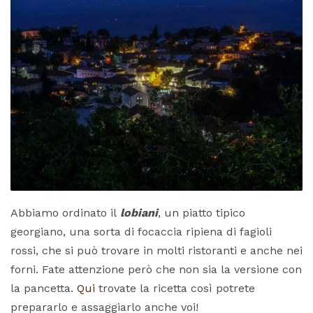
Abbiamo ordinato il
lobiani
, un piatto tipico
georgiano, una sorta di focaccia ripiena di fagioli
rossi, che si può trovare in molti ristoranti e anche nei
forni. Fate attenzione però che non sia la versione con
la pancetta.
Qui
trovate la ricetta così potrete
prepararlo e assaggiarlo anche voi!