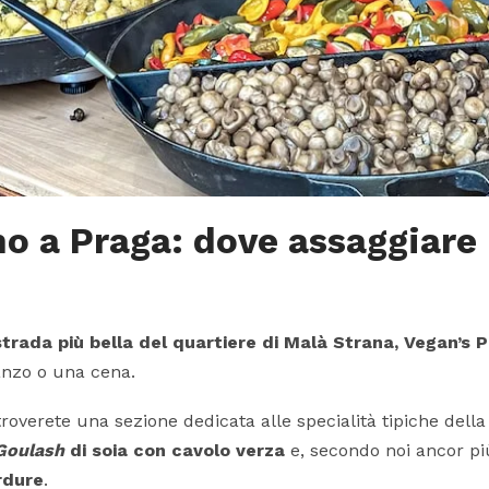
o a Praga: dove assaggiare l
trada più bella del quartiere di Malà Strana, Vegan’s 
anzo o una cena.
overete una sezione dedicata alle specialità tipiche dell
Goulash
di soia con cavolo verza
e, secondo noi ancor p
rdure
.