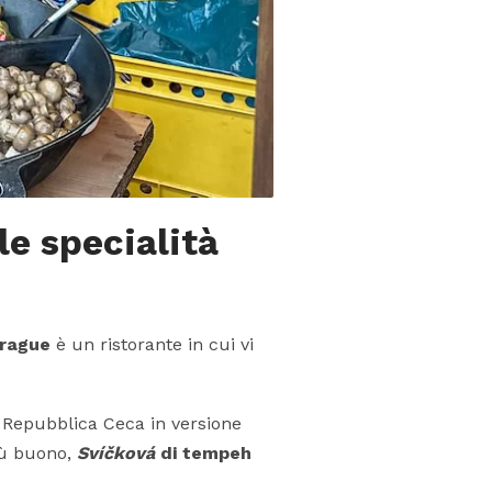
e specialità
Prague
è un ristorante in cui vi
a Repubblica Ceca in versione
iù buono,
Svíčková
di tempeh