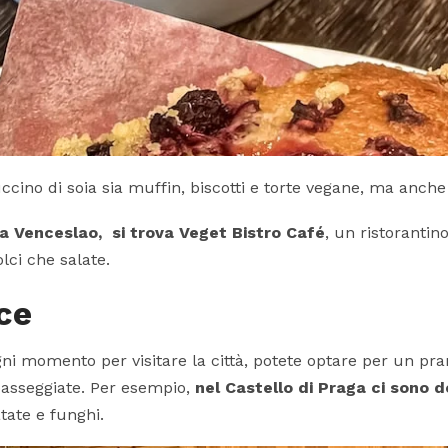
uccino di soia sia muffin, biscotti e torte vegane, ma anc
za Venceslao, si trova Veget Bistro Café
, un ristorantin
lci che salate.
ce
gni momento per visitare la città, potete optare per un p
asseggiate. Per esempio,
nel Castello di Praga ci sono 
ate e funghi.